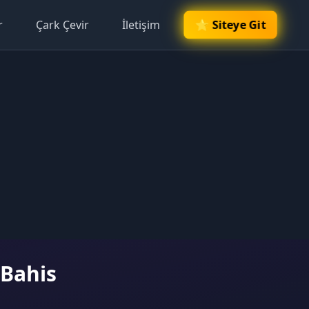
🌟 Siteye Git
r
Çark Çevir
İletişim
 Bahis