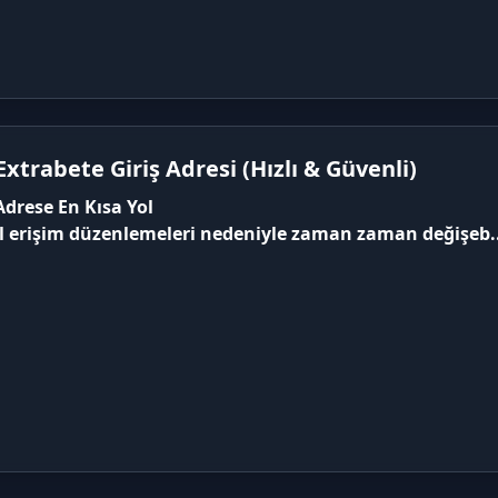
Extrabete Giriş Adresi (Hızlı & Güvenli)
Adrese En Kısa Yol
 erişim düzenlemeleri nedeniyle zaman zaman değişeb..