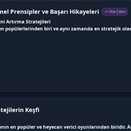
emel Prensipler ve Başarı Hikayeleri
Öne Çıkan
i Artırma Stratejileri
en popülerlerinden biri ve aynı zamanda en stratejik olan
tejilerin Keşfi
ının en popüler ve heyecan verici oyunlarından biridir. A