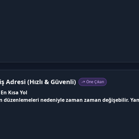
iş Adresi (Hızlı & Güvenli)
Öne Çıkan
 En Kısa Yol
 düzenlemeleri nedeniyle zaman zaman değişebilir. Yanl