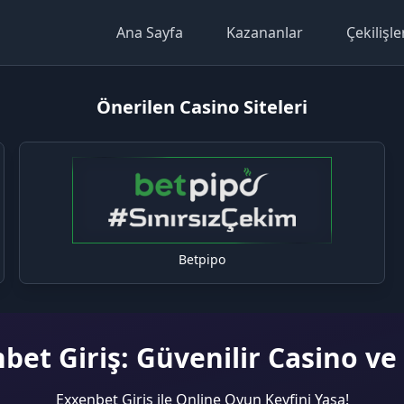
Ana Sayfa
Kazananlar
Çekilişle
Önerilen Casino Siteleri
Betpipo
bet Giriş: Güvenilir Casino ve
Exxenbet Giriş ile Online Oyun Keyfini Yaşa!