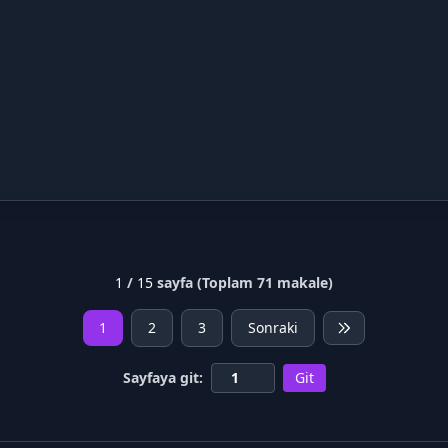
1
/
15
sayfa (Toplam 71 makale)
1
2
3
Sonraki
Sayfaya git:
Git