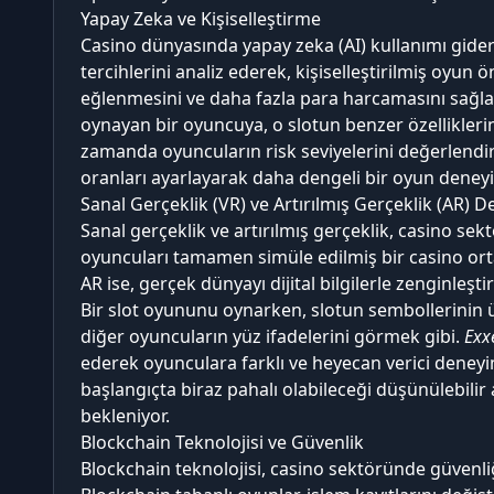
Yapay Zeka ve Kişiselleştirme
Casino dünyasında yapay zeka (AI) kullanımı gider
tercihlerini analiz ederek, kişiselleştirilmiş oyun
eğlenmesini ve daha fazla para harcamasını sağlaya
oynayan bir oyuncuya, o slotun benzer özelliklerin
zamanda oyuncuların risk seviyelerini değerlendir
oranları ayarlayarak daha dengeli bir oyun deneyim
Sanal Gerçeklik (VR) ve Artırılmış Gerçeklik (AR) D
Sanal gerçeklik ve artırılmış gerçeklik, casino se
oyuncuları tamamen simüle edilmiş bir casino ort
AR ise, gerçek dünyayı dijital bilgilerle zenginleşt
Bir slot oyununu oynarken, slotun sembollerinin
diğer oyuncuların yüz ifadelerini görmek gibi.
Exx
ederek oyunculara farklı ve heyecan verici deneyi
başlangıçta biraz pahalı olabileceği düşünülebili
bekleniyor.
Blockchain Teknolojisi ve Güvenlik
Blockchain teknolojisi, casino sektöründe güvenliği 