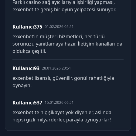
Farklı casino sağlayıcılarıyla işbirliği yapması,
exxenbet'te geniş bir oyun yelpazesi sunuyor.
Kullanıcı375
01.02.2026 05:51
exxenbet’in müşteri hizmetleri, her türlü
sorunuzu yanıtlamaya hazır. İletişim kanalları da
oldukça çeşitli.
Kullanıcı93
28.01.2026 20:51
exxenbet lisanslı, güvenilir, gönül rahatlığıyla
oynayın.
Kullanıcı537
15.01.2026 06:51
exxenbet'te hiç şikayet yok diyenler, aslında
hepsi gizli milyarderler, parayla oynuyorlar!