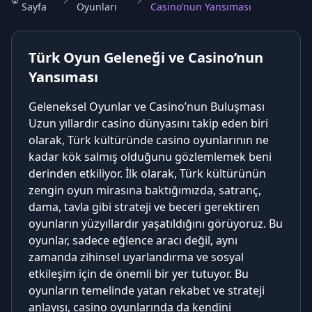
Sayfa
Oyunları
Casino’nun Yansıması
Türk Oyun Geleneği ve Casino’nun
Yansıması
Geleneksel Oyunlar ve Casino’nun Buluşması
Uzun yıllardır casino dünyasını takip eden biri
olarak, Türk kültüründe casino oyunlarının ne
kadar kök salmış olduğunu gözlemlemek beni
derinden etkiliyor. İlk olarak, Türk kültürünün
zengin oyun mirasına baktığımızda, satranç,
dama, tavla gibi strateji ve beceri gerektiren
oyunların yüzyıllardır yaşatıldığını görüyoruz. Bu
oyunlar, sadece eğlence aracı değil, aynı
zamanda zihinsel uyarlandırma ve sosyal
etkileşim için de önemli bir yer tutuyor. Bu
oyunların temelinde yatan rekabet ve strateji
anlayışı, casino oyunlarında da kendini