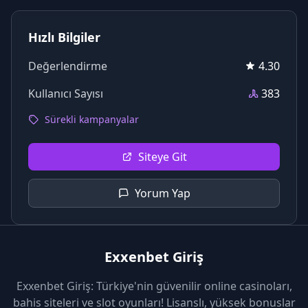
Hızlı Bilgiler
Değerlendirme
4.30
Kullanıcı Sayısı
383
Sürekli kampanyalar
Siteye Git
Yorum Yap
Exxenbet Giriş
Exxenbet Giriş: Türkiye'nin güvenilir online casinoları,
bahis siteleri ve slot oyunları! Lisanslı, yüksek bonuslar