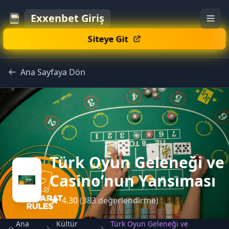
Exxenbet Giriş
Siteye Git
Ana Sayfaya Dön
Türk Oyun Geleneği ve
Casino’nun Yansıması
4.30
(383 değerlendirme)
Ana
Kültür
Türk Oyun Geleneği ve