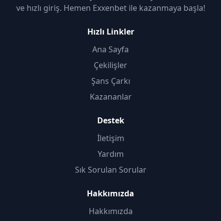
ve hızlı giriş. Hemen Exxenbet ile kazanmaya başla!
Hızlı Linkler
Ana Sayfa
Çekilişler
Şans Çarkı
Kazananlar
Destek
İletişim
Yardım
Sık Sorulan Sorular
Hakkımızda
Hakkımızda