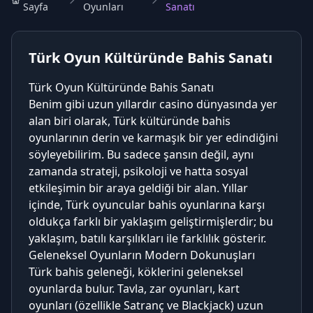
Sayfa
Oyunları
Sanatı
Türk Oyun Kültüründe Bahis Sanatı
Türk Oyun Kültüründe Bahis Sanatı
Benim gibi uzun yıllardır casino dünyasında yer
alan biri olarak, Türk kültüründe bahis
oyunlarının derin ve karmaşık bir yer edindiğini
söyleyebilirim. Bu sadece şansın değil, aynı
zamanda strateji, psikoloji ve hatta sosyal
etkileşimin bir araya geldiği bir alan. Yıllar
içinde, Türk oyuncular bahis oyunlarına karşı
oldukça farklı bir yaklaşım geliştirmişlerdir; bu
yaklaşım, batılı karşılıkları ile farklılık gösterir.
Geleneksel Oyunların Modern Dokunuşları
Türk bahis geleneği, köklerini geleneksel
oyunlarda bulur. Tavla, zar oyunları, kart
oyunları (özellikle Satranç ve Blackjack) uzun