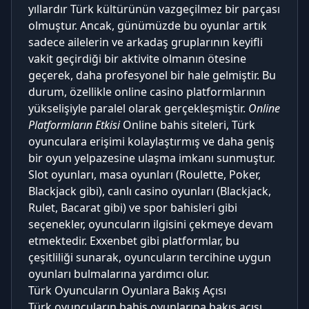
yıllardır Türk kültürünün vazgeçilmez bir parçası
olmuştur. Ancak, günümüzde bu oyunlar artık
sadece ailelerin ve arkadaş gruplarının keyifli
vakit geçirdiği bir aktivite olmanın ötesine
geçerek, daha profesyonel bir hale gelmiştir. Bu
durum, özellikle online casino platformlarının
yükselişiyle paralel olarak gerçekleşmiştir.
Online
Platformların Etkisi
Online bahis siteleri, Türk
oyunculara erişimi kolaylaştırmış ve daha geniş
bir oyun yelpazesine ulaşma imkanı sunmuştur.
Slot oyunları, masa oyunları (Roulette, Poker,
Blackjack gibi), canlı casino oyunları (Blackjack,
Rulet, Bacarat gibi) ve spor bahisleri gibi
seçenekler, oyuncuların ilgisini çekmeye devam
etmektedir. Exxenbet gibi platformlar, bu
çeşitliliği sunarak, oyuncuların tercihine uygun
oyunları bulmalarına yardımcı olur.
Türk Oyuncuların Oyunlara Bakış Açısı
Türk oyuncuların bahis oyunlarına bakış açısı,