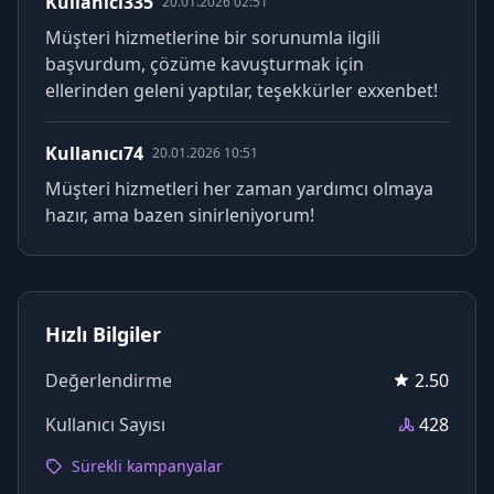
Kullanıcı335
20.01.2026 02:51
Müşteri hizmetlerine bir sorunumla ilgili
başvurdum, çözüme kavuşturmak için
ellerinden geleni yaptılar, teşekkürler exxenbet!
Kullanıcı74
20.01.2026 10:51
Müşteri hizmetleri her zaman yardımcı olmaya
hazır, ama bazen sinirleniyorum!
Hızlı Bilgiler
Değerlendirme
2.50
Kullanıcı Sayısı
428
Sürekli kampanyalar